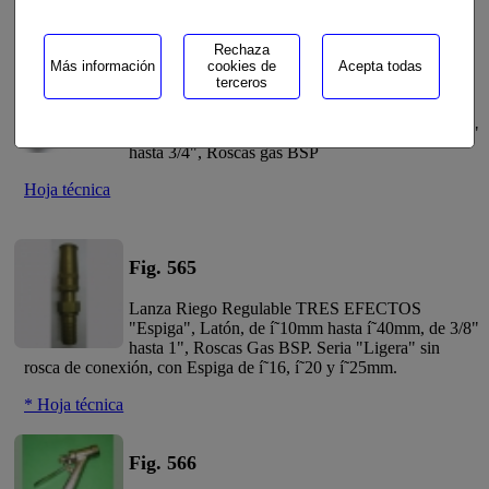
Hoja técnica
Rechaza
Más información
cookies de
Acepta todas
Fig. 562.1
terceros
Pitón de Riego Manguera SERIE LIGERA
"Espiga", Latón, de í˜16mm hasta í˜35mm, de 3/8"
hasta 3/4", Roscas gas BSP
Hoja técnica
Fig. 565
Lanza Riego Regulable TRES EFECTOS
"Espiga", Latón, de í˜10mm hasta í˜40mm, de 3/8"
hasta 1", Roscas Gas BSP. Seria "Ligera" sin
rosca de conexión, con Espiga de í˜16, í˜20 y í˜25mm.
* Hoja técnica
Fig. 566