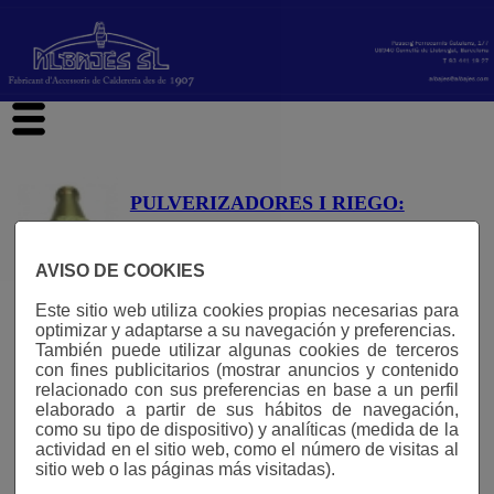
hi
PULVERIZADORES I RIEGO:
AVISO DE COOKIES
PULVERIZADORES I RIEGO:
Este sitio web utiliza cookies propias necesarias para
optimizar y adaptarse a su navegación y preferencias.
También puede utilizar algunas cookies de terceros
con fines publicitarios (mostrar anuncios y contenido
Fig. 562
relacionado con sus preferencias en base a un perfil
elaborado a partir de sus hábitos de navegación,
como su tipo de dispositivo) y analíticas (medida de la
Pitón de Riego Manguera "Espiga", Latón, de
actividad en el sitio web, como el número de visitas al
í˜12mm hasta í˜40mm, de 3/8" hasta 1", Roscas
sitio web o las páginas más visitadas).
gas BSP.