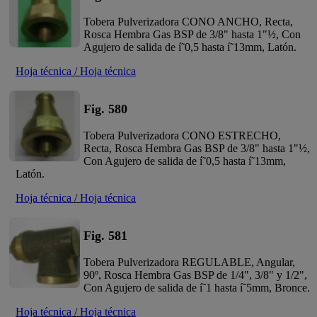
Tobera Pulverizadora CONO ANCHO, Recta,
Rosca Hembra Gas BSP de 3/8" hasta 1"½, Con
Agujero de salida de í˜0,5 hasta í˜13mm, Latón.
Hoja técnica
/
Hoja técnica
Fig. 580
Tobera Pulverizadora CONO ESTRECHO,
Recta, Rosca Hembra Gas BSP de 3/8" hasta 1"½,
Con Agujero de salida de í˜0,5 hasta í˜13mm,
Latón.
Hoja técnica
/
Hoja técnica
Fig. 581
Tobera Pulverizadora REGULABLE, Angular,
90º, Rosca Hembra Gas BSP de 1/4", 3/8" y 1/2",
Con Agujero de salida de í˜1 hasta í˜5mm, Bronce.
Hoja técnica
/
Hoja técnica