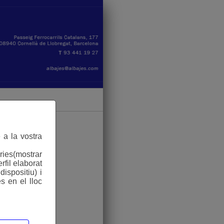
 a la vostra
ries(mostrar
rfil elaborat
ispositiu) i
s en el lloc