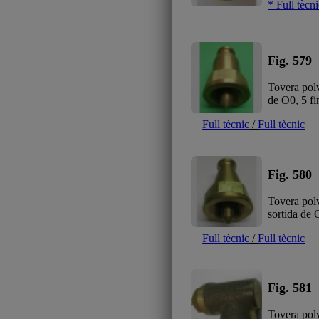
* Full tècn
Fig. 579
Tovera pol
de O0, 5 fi
Full tècnic
/
Full tècnic
Fig. 580
Tovera pol
sortida de 
Full tècnic
/
Full tècnic
Fig. 581
Tovera pol