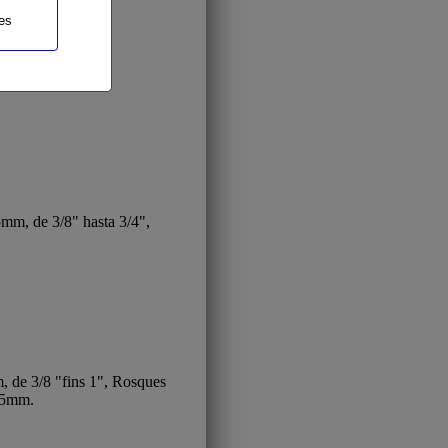
es
osques gas BSP.
m, de 3/8" hasta 3/4",
de 3/8 "fins 1", Rosques
˜25mm.