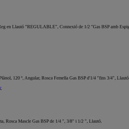
 Reg en Llautó "REGULABLE", Connexió de 1/2 "Gas BSP amb Espig
lànol, 120 º, Angular, Rosca Femella Gas BSP d'1/4 "fins 3/4", Llautó
ic
a, Rosca Mascle Gas BSP de 1/4 ", 3/8" i 1/2 ", Llautó.