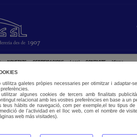
A
NOVETATS
CERTIFICACIONS
Legal
CONTACTE
Idioma
COOKIES
utilitza galetes pròpies necessaries per otimitzar i adaptar-se
 preferències.
adors i Reg
tilitzar algunes cookies de tercers amb finalitats publicità
ntingut relacionat amb les vostres preferències en base a un pe
ls teus hábits de navegació, com per exemple,el teu tipus de d
(medició de l'actividad en el lloc web, com el nombre de visite
ZADORS I REG:
àginas web más visitades).