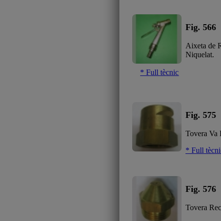
Fig. 566
Aixeta de
Niquelat.
* Full tècnic
Fig. 575
Tovera Va P
* Full tècn
Fig. 576
Tovera Rect