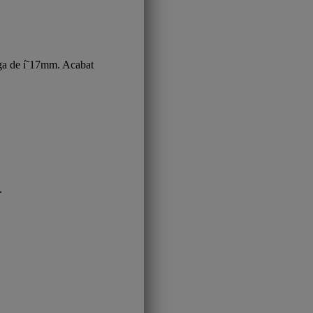
a de í˜17mm. Acabat
.