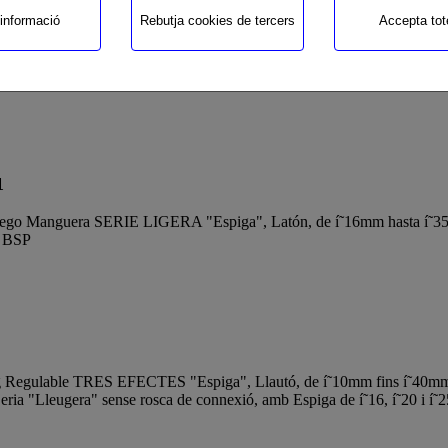
informació
Rebutja cookies de tercers
Accepta tot
g Mànega "Espiga", Llautó, de í˜12mm fins í˜40mm, de 3/8 "fins 1", R
1
iego Manguera SERIE LIGERA "Espiga", Latón, de í˜16mm hasta í˜35m
s BSP
 Regulable TRES EFECTES "Espiga", Llautó, de í˜10mm fins í˜40mm, 
ria "Lleugera" sense rosca de connexió, amb Espiga de í˜16, í˜20 i í