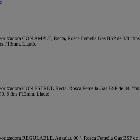
ic
voritzadora CON AMPLE, Recta, Rosca Femella Gas BSP de 3/8 "fins 
ns í˜13mm, Llautó.
voritzadora CON ESTRET, Recta, Rosca Femella Gas BSP de 3/8 "fins
O0, 5 fins í˜13mm, Llautó.
voritzadora REGULABLE, Angular, 90 º, Rosca Femella Gas BSP de 1/4