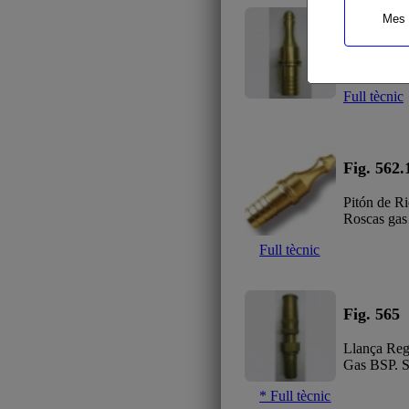
Mes 
Fig. 562
Pitó de Re
Full tècnic
Fig. 562.
Pitón de R
Roscas ga
Full tècnic
Fig. 565
Llança Reg
Gas BSP. Se
* Full tècnic