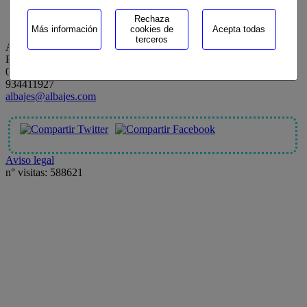
Català
Rechaza
Español
Más información
cookies de
Acepta todas
terceros
ALBAJES
Passeig Ferrocarrils Catalans, 177
08940 - CornellÃ de Llobregat (Barcelona)
934411927
albajes@albajes.com
SHARES OUR SITE IN
This page can't load Google Maps correctly.
Aviso legal
n° visitas: 588621
OK
Do you own this website?