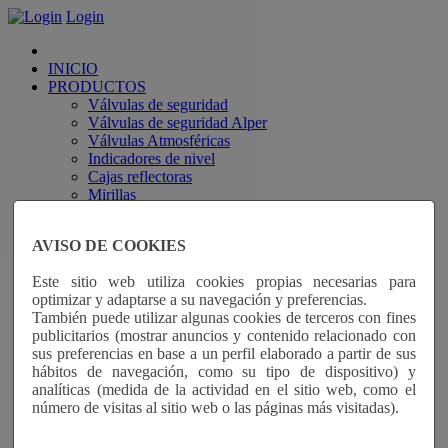
hi
Login
INICIO
PRODUCTOS
Válvulas de seguridad
Válvulas de seguridad Alper
Válvulas Atmosféricas
Indicadores de nivel
Cajas reflectoras
Mirillas
Tubos sifón
Uniones, racores, fusibles
AVISO DE COOKIES
Válvulas de flotador
Vàlvulas de retención
Este sitio web utiliza cookies propias necesarias para
Grifos y válvulas, manómetros
optimizar y adaptarse a su navegación y preferencias.
Pulverizadores y riego
También puede utilizar algunas cookies de terceros con fines
Volante
publicitarios (mostrar anuncios y contenido relacionado con
Piezas especiales
sus preferencias en base a un perfil elaborado a partir de sus
HISTORIA
hábitos de navegación, como su tipo de dispositivo) y
NOVEDADES
analíticas (medida de la actividad en el sitio web, como el
CERTIFICADOS
número de visitas al sitio web o las páginas más visitadas).
Legal
CONTACTO
Idioma