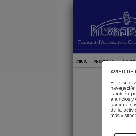
hi
INICIO
PRODUCTOS
HISTOR
AVISO DE
Este sitio 
navegación 
También pue
anuncios y 
partir de s
de la activ
más visitad