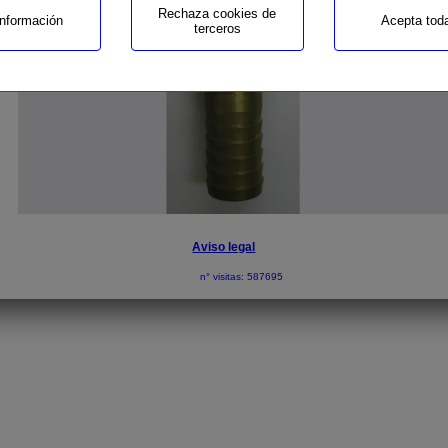
Rechaza cookies de
nformación
Acepta tod
terceros
Aviso legal
n° visitas: 587695