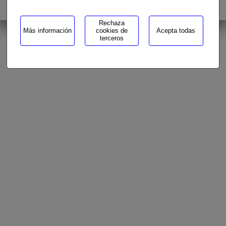
Aviso legal
n° visitas: 587298
Rechaza
Más información
cookies de
Acepta todas
terceros