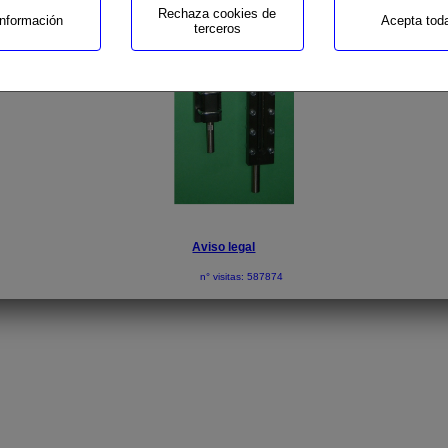
Rechaza cookies de
nformación
Acepta tod
terceros
Aviso legal
n° visitas: 587874