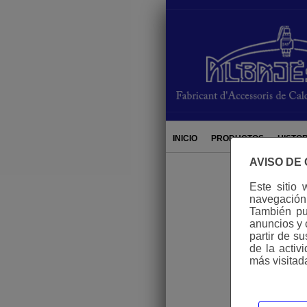
hi
INICIO
PRODUCTOS
HISTOR
AVISO DE
Este sitio 
navegación 
También pue
anuncios y 
partir de s
de la activ
más visitad