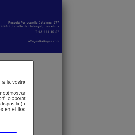
 a la vostra
ries(mostrar
rfil elaborat
ispositiu) i
s en el lloc