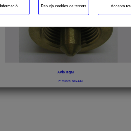
informació
Rebutja cookies de tercers
Accepta tot
Avís legal
n° visites: 587433