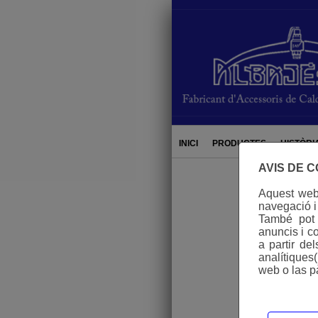
hi
INICI
PRODUCTES
HISTÒRI
AVIS DE 
Aquest web 
navegació i
També pot u
anuncis i co
a partir de
analítiques
web o las p