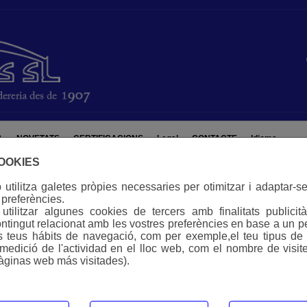
A
NOVETATS
CERTIFICACIONS
Legal
CONTACTE
Idioma
COOKIES
utilitza galetes pròpies necessaries per otimitzar i adaptar-se
 preferències.
tilitzar algunes cookies de tercers amb finalitats publicità
ntingut relacionat amb les vostres preferències en base a un pe
ls teus hábits de navegació, com per exemple,el teu tipus de d
(medició de l'actividad en el lloc web, com el nombre de visite
àginas web más visitades).