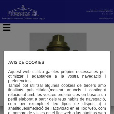
hi
AVIS DE COOKIES
Aquest web utilitza galetes pròpies necessaries per
otimitzar i adaptar-se a la vostra navegació i
preferències.
També pot utilitzar algunes cookies de tercers amb
finalitats publicitàries(mostrar anuncis i contingut
relacionat amb les vostres preferències en base a un
Avís legal
perfil elaborat a partir dels teus hábits de navegació,
n° visites: 588415
com per exemple,el teu tipus de dispositiu) i
analítiques(medició de l'actividad en el lloc web, com
el nombre de visites en el lloc web o las pàginas web