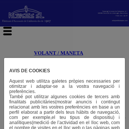
hi
VOLANT / MANETA
AVIS DE COOKIES
VOLANT / MANETA
Aquest web utilitza galetes pròpies necessaries per
otimitzar i adaptar-se a la vostra navegació i
preferències.
També pot utilitzar algunes cookies de tercers amb
Fig. 902
finalitats publicitàries(mostrar anuncis i contingut
relacionat amb les vostres preferències en base a un
perfil elaborat a partir dels teus hábits de navegació,
Volant d'Alumini "3 nervis". Sota demanda es
com per exemple,el teu tipus de dispositiu) i
poden lliurar pintats, matisats, brillants. Disponible
analítiques(medició de l'actividad en el lloc web, com
en 5 models de diferents mides.
el nombre de visites en el lloc web o las pàginas web