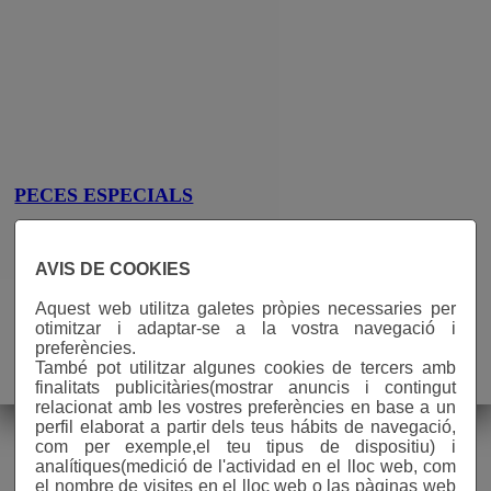
hi
PECES ESPECIALS
AVIS DE COOKIES
PECES ESPECIALS
Aquest web utilitza galetes pròpies necessaries per
otimitzar i adaptar-se a la vostra navegació i
preferències.
Avís legal
També pot utilitzar algunes cookies de tercers amb
finalitats publicitàries(mostrar anuncis i contingut
n° visites: 588753
relacionat amb les vostres preferències en base a un
perfil elaborat a partir dels teus hábits de navegació,
com per exemple,el teu tipus de dispositiu) i
analítiques(medició de l'actividad en el lloc web, com
el nombre de visites en el lloc web o las pàginas web