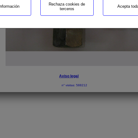
Rechaza cookies de
nformación
Acepta tod
terceros
Aviso legal
n° visitas: 588212