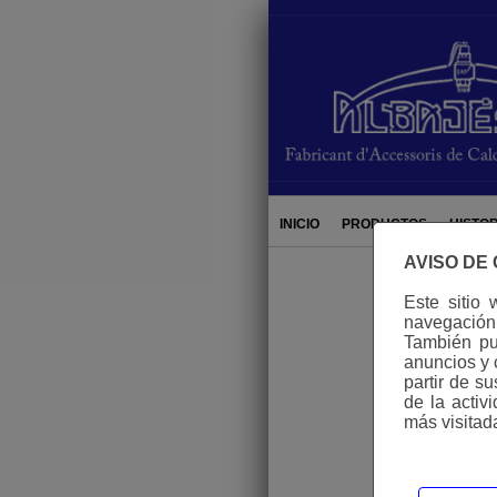
hi
INICIO
PRODUCTOS
HISTOR
AVISO DE
Este sitio 
navegación 
También pue
anuncios y 
partir de s
de la activ
más visitad