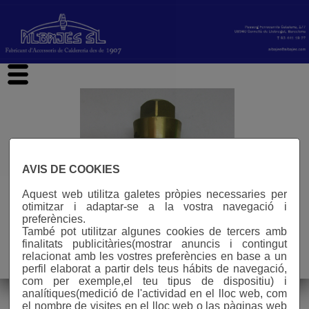
hi
AVIS DE COOKIES
Aquest web utilitza galetes pròpies necessaries per
otimitzar i adaptar-se a la vostra navegació i
preferències.
També pot utilitzar algunes cookies de tercers amb
finalitats publicitàries(mostrar anuncis i contingut
Avís legal
relacionat amb les vostres preferències en base a un
perfil elaborat a partir dels teus hábits de navegació,
n° visites: 587730
com per exemple,el teu tipus de dispositiu) i
analítiques(medició de l'actividad en el lloc web, com
el nombre de visites en el lloc web o las pàginas web